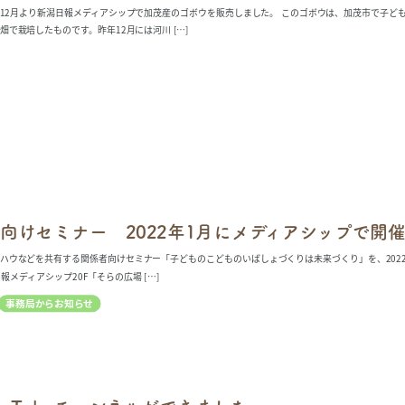
12月より新潟日報メディアシップで加茂産のゴボウを販売しました。 このゴボウは、加茂市で子ど
で栽培したものです。昨年12月には河川 […]
向けセミナー 2022年1月にメディアシップで開
ハウなどを共有する関係者向けセミナー「子どものこどものいばしょづくりは未来づくり」を、2022
メディアシップ20F「そらの広場 […]
事務局からお知らせ