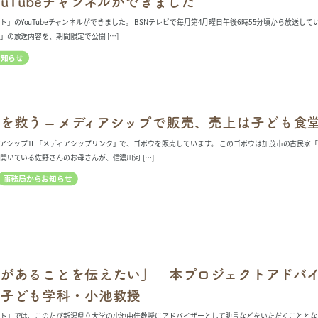
uTubeチャンネルができました
」のYouTubeチャンネルができました。 BSNテレビで毎月第4月曜日午後6時55分頃から放送し
の放送内容を、期間限定で公開 […]
お知らせ
を救う – メディアシップで販売、売上は子ども食
アシップ1F「メディアシップリンク」で、ゴボウを販売しています。 このゴボウは加茂市の古民家
開いている佐野さんのお母さんが、信濃川河 […]
事務局からお知らせ
があることを伝えたい」 本プロジェクトアドバイ
子ども学科・小池教授
ト」では、このたび新潟県立大学の小池由佳教授にアドバイザーとして助言などをいただくこととなり