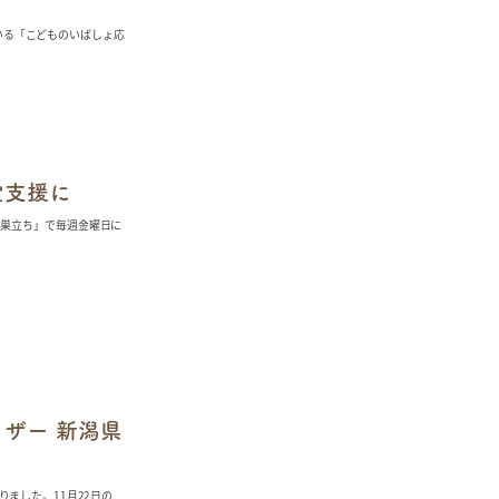
ている「こどものいばしょ応
堂支援に
「巣立ち」で毎週金曜日に
ザー 新潟県
ました。11月22日の