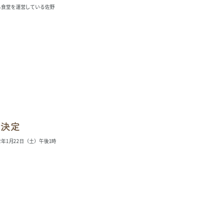
も食堂を運営している佐野
催決定
年1月22日（土）午後1時