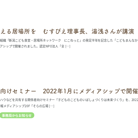
える居場所を むすびえ理事長、湯浅さんが講演
組織「新潟こども食堂・居場所ネットワーク にこねっと」の発足半年を記念した「こどもまんなか
シップで開催されました。認定NPO法人「全 […]
向けセミナー 2022年1月にメディアシップで開
ハウなどを共有する関係者向けセミナー「子どものこどものいばしょづくりは未来づくり」を、2022
メディアシップ20F「そらの広場 […]
事務局からお知らせ