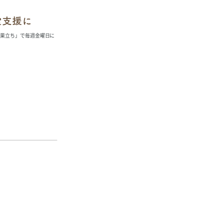
堂支援に
「巣立ち」で毎週金曜日に