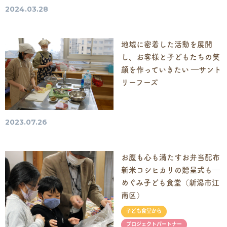
2024.03.28
地域に密着した活動を展開
し、お客様と子どもたちの笑
顔を作っていきたい ―サント
リーフーズ
2023.07.26
お腹も心も満たすお弁当配布
新米コシヒカリの贈呈式も―
めぐみ子ども食堂（新潟市江
南区）
子ども食堂から
プロジェクトパートナー