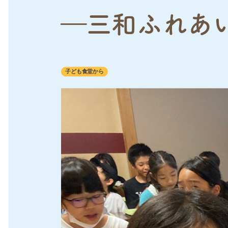
―三和ふれあ
子ども食堂から