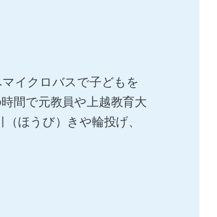
へマイクロバスで子どもを
の時間で元教員や上越教育大
引（ほうび）きや輪投げ、