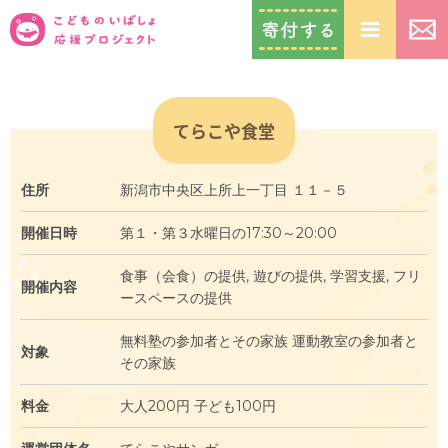
てらこや食堂
住所
新潟市中央区上所上一丁目 １１－５
開催日時
第１・第３水曜日の17:30～20:00
⾷事（会⾷）の提供, 遊びの提供, 学習⽀援, フリ
開催内容
ースペースの提供
無料塾の参加者とその家族 運動教室の参加者と
対象
その家族
料金
⼤⼈200円 ⼦ども100円